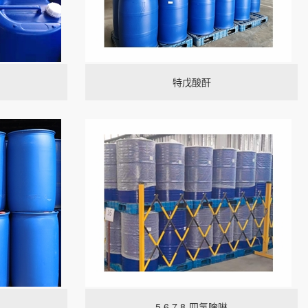
特戊酸酐
5,6,7,8-四氢喹啉