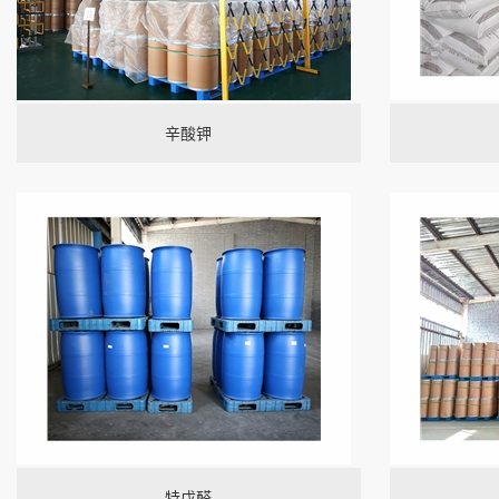
辛酸钾
特戊醛